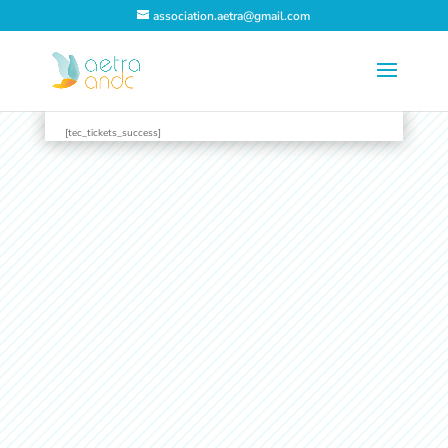
association.aetra@gmail.com
[tec_tickets_success]