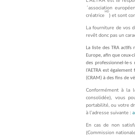
L’AETRA est le respon
´association europée
MD
créatrice
) et sont c
La fourniture de vos 
revêt donc pas un carac
La liste des TRA actif
Europe, afin que ceux-ci
des professionnel-le-s
l’AETRA est également 
(CRAM) à des fins de vé
Conformément à la lo
consolidée), vous pou
portabilité, ou votre d
à l’adresse suivante :
a
En cas de non satisf
(Commission nationale 