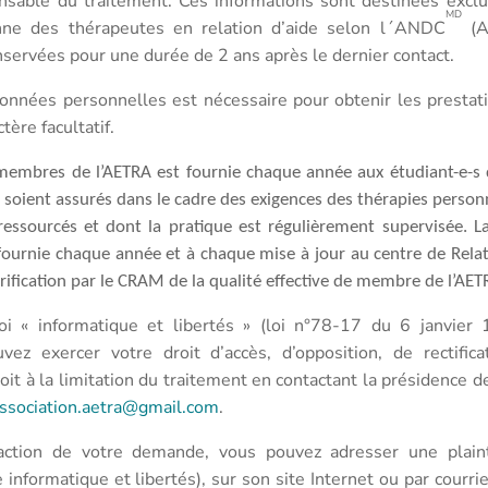
sable du traitement. Ces informations sont destinées excl
MD
nne des thérapeutes en relation d’aide selon l´ANDC
(A
onservées pour une durée de 2 ans après le dernier contact.
données personnelles est nécessaire pour obtenir les presta
tère facultatif.
s membres de l’AETRA est fournie chaque année aux étudiant-e-s d
 soient assurés dans le cadre des exigences des thérapies personn
 ressourcés et dont la pratique est régulièrement supervisée.
L
fournie chaque année et à chaque mise à jour au centre de Rela
rification par le CRAM de la qualité effective de membre de l’AET
i « informatique et libertés » (loi n°78-17 du 6 janvier
vez exercer votre droit d’accès, d’opposition, de rectifica
roit à la limitation du traitement en contactant la présidence de
ssociation.aetra@gmail.com
.
action de votre demande, vous pouvez adresser une plai
informatique et libertés), sur son site Internet ou par courrier