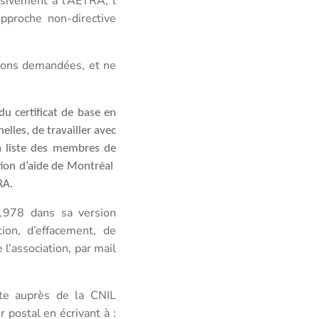
usivement à l’AETRA, l
pproche non-directive
tions demandées, et ne
u certificat de base en
elles, de travailler avec
a liste des membres de
tion d’aide de Montréal
RA.
 1978 dans sa version
tion, d’effacement, de
 l’association, par mail
nte auprès de la CNIL
 postal en écrivant à :