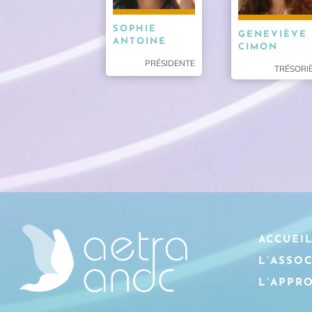
SOPHIE
GENEVIÈVE
ANTOINE
CIMON
PRÉSIDENTE
TRÉSORI
ACCUEI
L’ASSO
L’APPR