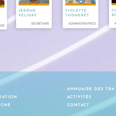
C
VIOLETTE
JÉRÔME
B
THOMERET
PÉLIGRY
ADMINISTRATRICE
SECRÉTAIRE
ÈRE
L
ANNUAIRE DES TRA
CIATION
ACTIVITÉS
OCHE
CONTACT