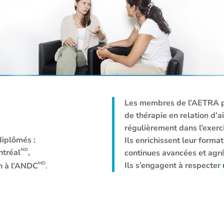
Les membres de l’AETRA po
de thérapie
en relation d’
régulièrement
dans l’exerc
diplômés :
Ils enrichissent leur form
MD
ntréal
,
continues avancées et agré
Ils s’engagent à respecter
MD
on à l’ANDC
.