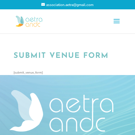
association.aetra@gmail.com
SUBMIT VENUE FORM
[submit_venue_form]