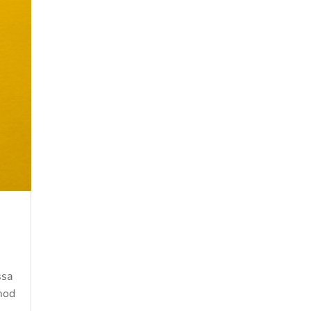
ssa
smod