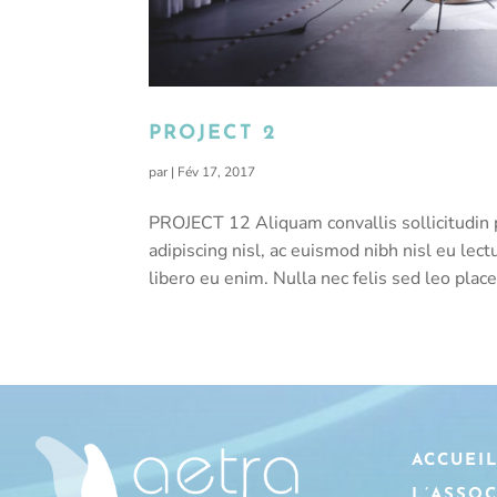
PROJECT 2
par
|
Fév 17, 2017
PROJECT 12 Aliquam convallis sollicitudin 
adipiscing nisl, ac euismod nibh nisl eu le
libero eu enim. Nulla nec felis sed leo placer
ACCUEI
L’ASSO