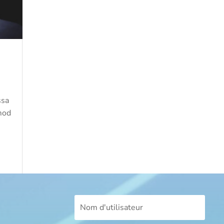
ssa
smod