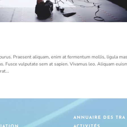
purus. Praesent aliquam, enim at fermentum mollis, ligula ma
ctus. Fusce vulputate sem at sapien. Vivamus leo. Aliquam eui
at...
L
ANNUAIRE DES TRA
CIATION
ACTIVITÉS