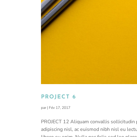
PROJECT 6
par
|
Fév 17, 2017
PROJECT 12 Aliquam convallis sollicitudin 
adipiscing nisl, ac euismod nibh nisl eu le
libero eu enim. Nulla nec felis sed leo placer